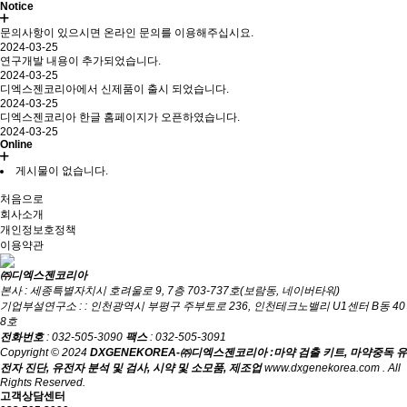
Notice
문의사항이 있으시면 온라인 문의를 이용해주십시요.
2024-03-25
연구개발 내용이 추가되었습니다.
2024-03-25
디엑스젠코리아에서 신제품이 출시 되었습니다.
2024-03-25
디엑스젠코리아 한글 홈페이지가 오픈하였습니다.
2024-03-25
Online
게시물이 없습니다.
처음으로
회사소개
개인정보호정책
이용약관
㈜디엑스젠코리아
본사 : 세종특별자치시 호려울로 9, 7층 703-737호(보람동, 네이버타워)
기업부설연구소 : : 인천광역시 부평구 주부토로 236, 인천테크노밸리 U1센터 B동 40
8호
전화번호
: 032-505-3090
팩스
: 032-505-3091
Copyright © 2024
DXGENEKOREA-㈜디엑스젠코리아 :마약 검출 키트, 마약중독 유
전자 진단, 유전자 분석 및 검사, 시약 및 소모품, 제조업
www.dxgenekorea.com . All
Rights Reserved.
고객상담센터