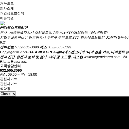
처음으로
회사소개
개인정보호정책
이용약관
㈜디엑스젠코리아
본사 : 세종특별자치시 호려울로 9, 7층 703-737호(보람동, 네이버타워)
기업부설연구소 : : 인천광역시 부평구 주부토로 236, 인천테크노밸리 U1센터 B동 40
8호
전화번호
: 032-505-3090
팩스
: 032-505-3091
Copyright © 2024
DXGENEKOREA-㈜디엑스젠코리아 :마약 검출 키트, 마약중독 유
전자 진단, 유전자 분석 및 검사, 시약 및 소모품, 제조업
www.dxgenekorea.com . All
Rights Reserved.
고객상담센터
032.505.3090
AM : 09:00 ~ PM : 18:00
관련사이트
관련사이트
식약청
Close | ✕