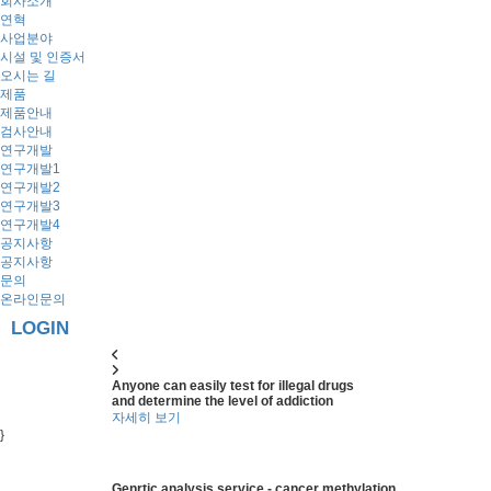
회사소개
연혁
사업분야
시설 및 인증서
오시는 길
제품
제품안내
검사안내
연구개발
연구개발1
연구개발2
연구개발3
연구개발4
공지사항
공지사항
문의
온라인문의
LOGIN
Anyone can easily test for illegal drugs
and determine the level of addiction
자세히 보기
}
Genrtic analysis service - cancer methylation