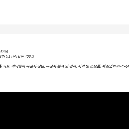
버타워)
리 U1센터 B동 408호
 키트, 마약중독 유전자 진단, 유전자 분석 및 검사, 시약 및 소모품, 제조업
www.dxgen