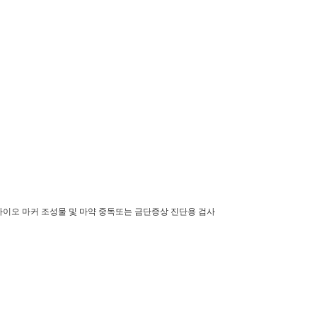
진단용 바이오 마커 조성물 및 마약 중독또는 금단증상 진단용 검사