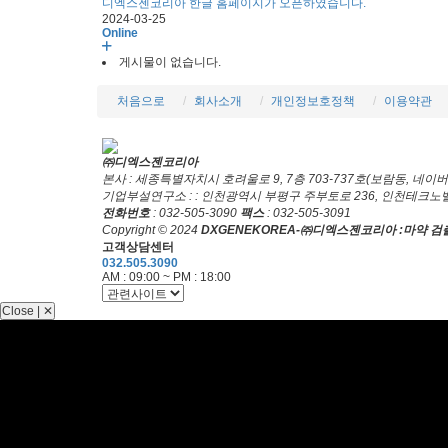
디엑스젠코리아 한글 홈페이지가 오픈하였습니다.
2024-03-25
Online
게시물이 없습니다.
처음으로
회사소개
개인정보호정책
이용약관
㈜디엑스젠코리아
본사 : 세종특별자치시 호려울로 9, 7층 703-737호(보람동, 네이
기업부설연구소 : : 인천광역시 부평구 주부토로 236, 인천테크노밸
전화번호
: 032-505-3090
팩스
: 032-505-3091
Copyright © 2024
DXGENEKOREA-㈜디엑스젠코리아 :마약 검출
고객상담센터
032.505.3090
AM : 09:00 ~ PM : 18:00
Close | ✕